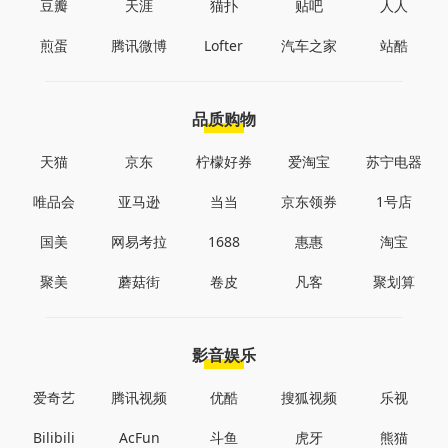
豆瓣
天涯
猫扑
贴吧
人人
煎蛋
腾讯微博
Lofter
汽车之家
站酷
品质购物
天猫
京东
柠檬好券
爱淘宝
苏宁电器
唯品会
亚马逊
当当
京东领券
1号店
国美
网易考拉
1688
惠惠
淘宝
聚美
蘑菇街
卷皮
凡客
聚划算
影音娱乐
爱奇艺
腾讯视频
优酷
搜狐视频
乐视
Bilibili
AcFun
斗鱼
虎牙
熊猫