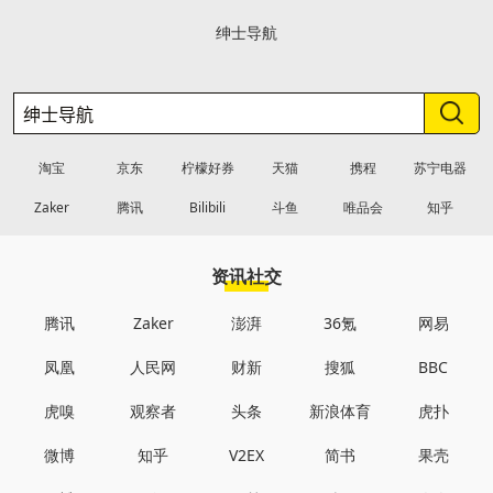
绅士导航
淘宝
京东
柠檬好券
天猫
携程
苏宁电器
Zaker
腾讯
Bilibili
斗鱼
唯品会
知乎
资讯社交
腾讯
Zaker
澎湃
36氪
网易
凤凰
人民网
财新
搜狐
BBC
虎嗅
观察者
头条
新浪体育
虎扑
微博
知乎
V2EX
简书
果壳